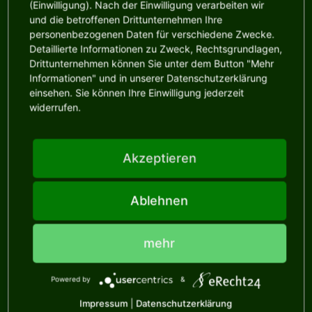
(Einwilligung). Nach der Einwilligung verarbeiten wir
und die betroffenen Drittunternehmen Ihre
personenbezogenen Daten für verschiedene Zwecke.
Detaillierte Informationen zu Zweck, Rechtsgrundlagen,
Drittunternehmen können Sie unter dem Button "Mehr
Hier abonnieren!
Informationen" und in unserer Datenschutzerklärung
einsehen. Sie können Ihre Einwilligung jederzeit
… rund um’s Heimwerken Selbermachen, Werken,
widerrufen.
Werkzeuge, Materialen und vieles mehr!
Akzeptieren
Informationen
Ablehnen
mehr
Recht & Sicherheit
Powered by
&
Impressum
|
Datenschutzerklärung