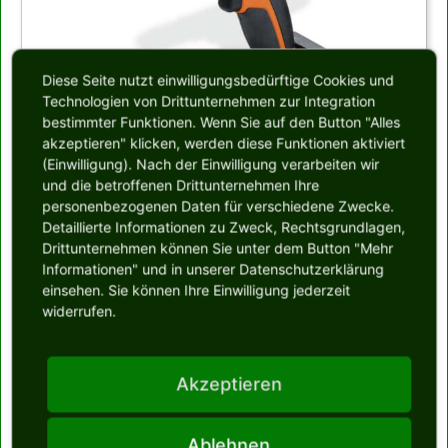
Diese Seite nutzt einwilligungsbedürftige Cookies und
Technologien von Drittunternehmen zur Integration
bestimmter Funktionen. Wenn Sie auf den Button "Alles
akzeptieren" klicken, werden diese Funktionen aktiviert
(Einwilligung). Nach der Einwilligung verarbeiten wir
Bild:
und die betroffenen Drittunternehmen Ihre
Akku Bohr-Schrauber, mit freundlicher Genehmigung der
Fa. Fein
personenbezogenen Daten für verschiedene Zwecke.
Detaillierte Informationen zu Zweck, Rechtsgrundlagen,
Drittunternehmen können Sie unter dem Button "Mehr
Quellenangabe:
Informationen" und in unserer Datenschutzerklärung
Bohrschrauber
Dieser Artikel basiert auf dem Artikel
aus der freien
einsehen. Sie können Ihre Einwilligung jederzeit
Enzyklopädie Wikipedia und steht unter der GNU-Lizenz für freie
widerrufen.
Dokumentation. In der Wikipedia ist eine Liste der Autoren verfügbar.
Akzeptieren
Letzte Aktualisierung:
September 22, 2021
Ablehnen