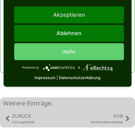
Quellenangabe:
Akzeptieren
Bohrer
Dieser Artikel basiert auf dem Artikel
aus der freien Enzyklopädie
Wikipedia und steht unter der GNU-Lizenz für freie Dokumentation. In der
Wikipedia ist eine Liste der Autoren verfügbar.
Ablehnen
Letzte Aktualisierung:
mehr
Januar 14, 2023
Powered by
&
Impressum
|
Datenschutzerklärung
Weitere Einträge:
ZURÜCK
VOR
Schrupphobel
Kombinationswinkel