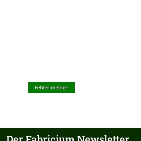
Nobody is perfect!
Verbesserungsvorschläge nehmen wir
dankend entgegen!
Fehler melden
Der Fabricium Newsletter