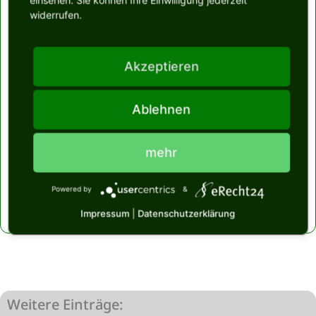
widerrufen.
Bild:
Akzeptieren
Fabricium – Freude am Werken
Ablehnen
Quellenangabe:
Dieser Artikel wurde vom Fabriciumteam erstellt.
mehr
Letzte Aktualisierung:
Powered by
&
Juni 12, 2022
Impressum
|
Datenschutzerklärung
Weitere Einträge: