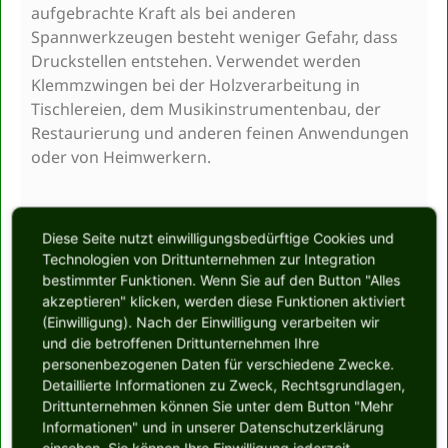
aufgebrachte Kraft als bei anderen
Spannwerkzeugen besteht weniger Gefahr, dass
Druckstellen entstehen. Verwendet werden
Klemmzwingen bei der Holzverarbeitung in
Tischlereien, dem Musikinstrumentenbau, der
Restaurierung und anderen feinen Anwendungen
oder von Heimwerkern.
Diese Seite nutzt einwilligungsbedürftige Cookies und
Technologien von Drittunternehmen zur Integration
bestimmter Funktionen. Wenn Sie auf den Button "Alles
akzeptieren" klicken, werden diese Funktionen aktiviert
(Einwilligung). Nach der Einwilligung verarbeiten wir
und die betroffenen Drittunternehmen Ihre
personenbezogenen Daten für verschiedene Zwecke.
Detaillierte Informationen zu Zweck, Rechtsgrundlagen,
Drittunternehmen können Sie unter dem Button "Mehr
Informationen" und in unserer Datenschutzerklärung
einsehen. Sie können Ihre Einwilligung jederzeit