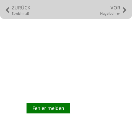
ZURÜCK
VOR
Streichmaß
Nagelbohrer
Nobody is perfect!
Verbesserungsvorschläge nehmen wir
dankend entgegen!
Fehler melden